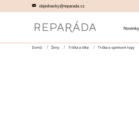
Přejít
objednavky@reparada.cz
na
obsah
Novinky
Domů
Ženy
Trička a tílka
Trička a úpletové topy