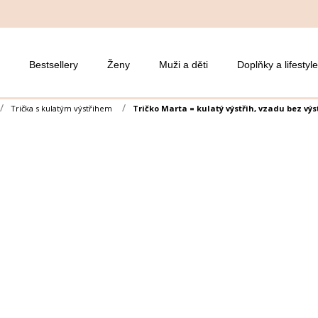
Bestsellery
Ženy
Muži a děti
Doplňky a lifestyle
Trička s kulatým výstřihem
Tričko Marta = kulatý výstřih, vzadu bez výs