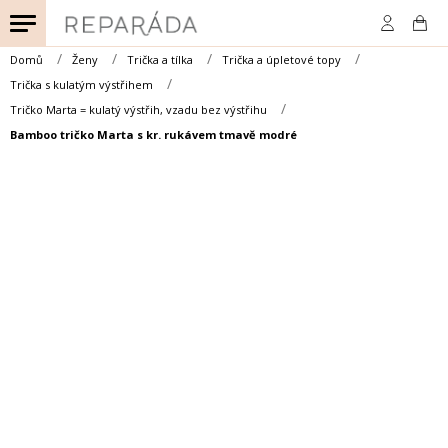
Přejít
na
obsah
Domů
Ženy
Trička a tílka
Trička a úpletové topy
Trička s kulatým výstřihem
Tričko Marta = kulatý výstřih, vzadu bez výstřihu
Bamboo tričko Marta s kr. rukávem tmavě modré