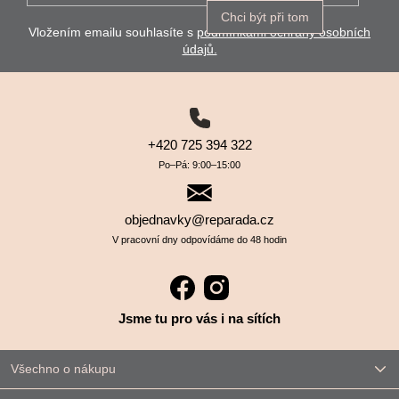
Chci být při tom
Vložením emailu souhlasíte s
podmínkami ochrany osobních
údajů.
+420 725 394 322
Po–⁠⁠⁠⁠⁠⁠Pá: 9:00–⁠⁠⁠⁠⁠⁠15:00
objednavky@reparada.cz
V pracovní dny odpovídáme do 48 hodin
Jsme tu pro vás i na sítích
Všechno o nákupu