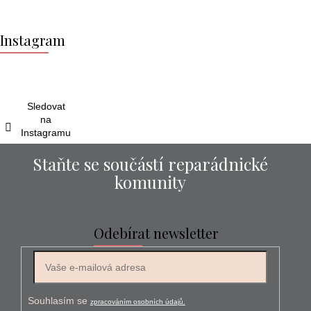
Z
á
Instagram
p
a
t
í
Sledovat
na
Instagramu
Staňte se součástí reparádnické
komunity
Odebírat newsletter
E-mail
Souhlasím se
zpracováním osobních údajů.