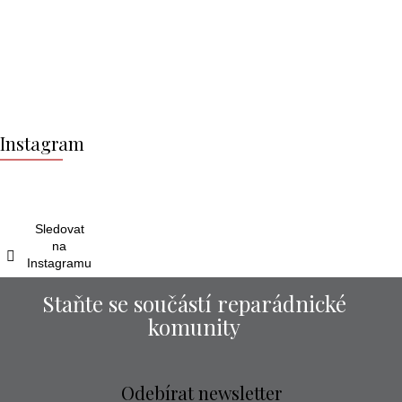
Z
á
Instagram
p
a
t
í
Sledovat
na
Instagramu
Staňte se součástí reparádnické
komunity
Odebírat newsletter