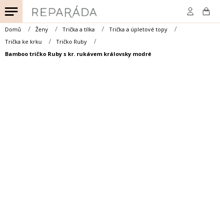
Přejít
na
obsah
Domů
Ženy
Trička a tílka
Trička a úpletové topy
Trička ke krku
Tričko Ruby
Bamboo tričko Ruby s kr. rukávem královsky modré