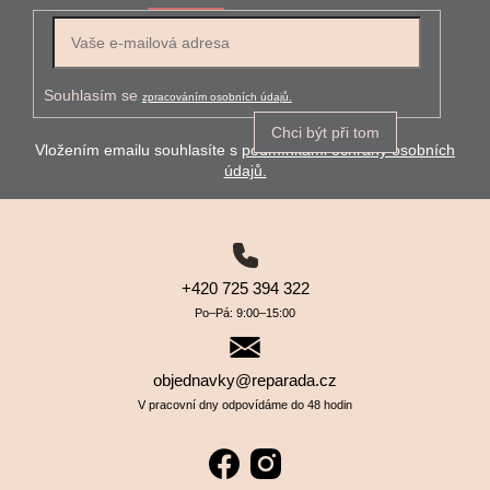
E-mail
Souhlasím se
zpracováním osobních údajů.
Chci být při tom
Vložením emailu souhlasíte s
podmínkami ochrany osobních
údajů.
+420 725 394 322
Po–⁠⁠⁠⁠⁠⁠Pá: 9:00–⁠⁠⁠⁠⁠⁠15:00
objednavky@reparada.cz
V pracovní dny odpovídáme do 48 hodin