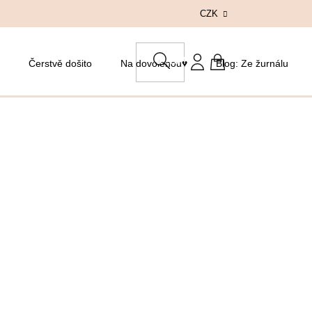
CZK
HLEDAT
Čerstvě došito
Na dovolenou♥
Blog: Ze žurnálu
NÁKUPNÍ
KOŠÍK