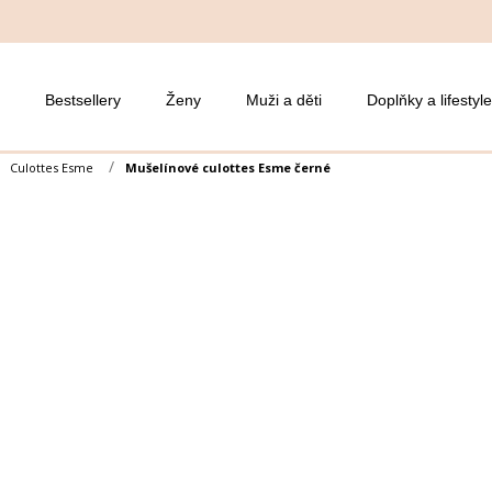
Bestsellery
Ženy
Muži a děti
Doplňky a lifestyle
Culottes Esme
Mušelínové culottes Esme černé