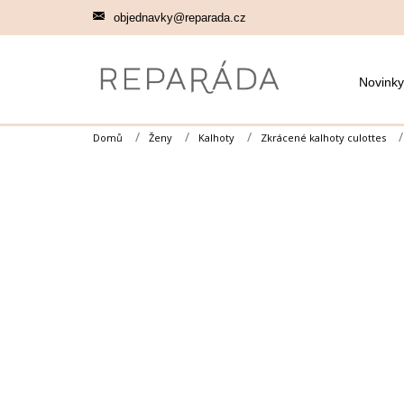
Přejít
objednavky@reparada.cz
na
obsah
Novinky
Domů
Ženy
Kalhoty
Zkrácené kalhoty culottes