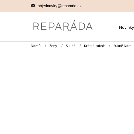
Přejít
objednavky@reparada.cz
na
obsah
Novinky
Domů
Ženy
Sukně
Krátké sukně
Sukně Nora