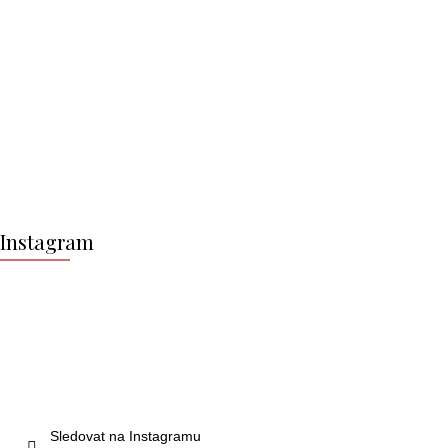
Z
á
Instagram
p
a
t
í
Sledovat na Instagramu