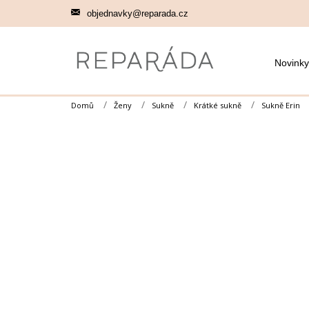
Přejít
objednavky@reparada.cz
na
obsah
Novinky
Domů
Ženy
Sukně
Krátké sukně
Sukně Erin