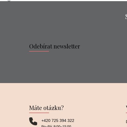
Odebírat newsletter
Máte otázku?
+420 725 394 322
Po–⁠⁠⁠⁠⁠⁠Pá: 9:00–⁠⁠⁠⁠⁠⁠15:00