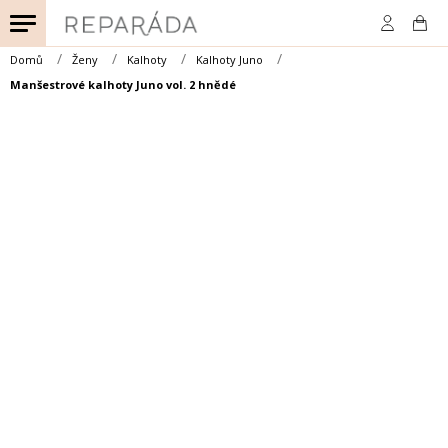
Přejít
na
obsah
Domů
Ženy
Kalhoty
Kalhoty Juno
Manšestrové kalhoty Juno vol. 2 hnědé