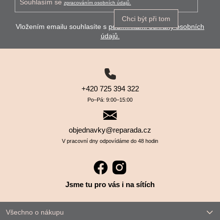
Souhlasím se
zpracováním osobních údajů.
Chci být při tom
Vložením emailu souhlasíte s
podmínkami ochrany osobních
údajů.
+420 725 394 322
Po–⁠⁠⁠⁠⁠⁠Pá: 9:00–⁠⁠⁠⁠⁠⁠15:00
objednavky@reparada.cz
V pracovní dny odpovídáme do 48 hodin
Jsme tu pro vás i na sítích
Všechno o nákupu