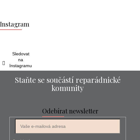
Z
á
Instagram
p
a
t
í
Sledovat
na
Instagramu
Staňte se součástí reparádnické
komunity
Odebírat newsletter
E-mail