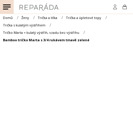
Přejít
na
obsah
Domů
Ženy
Trička a tílka
Trička a úpletové topy
Trička s kulatým výstřihem
Tričko Marta = kulatý výstřih, vzadu bez výstřihu
Bamboo tričko Marta s 3/4 rukávem tmavě zelené