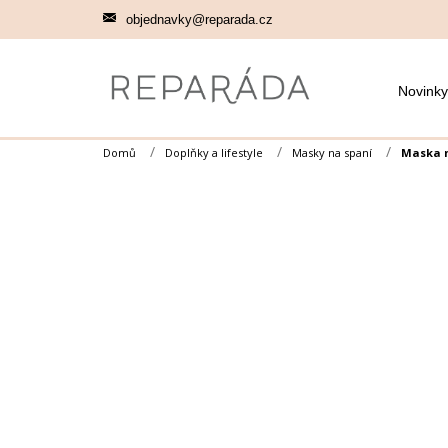
Přejít
objednavky@reparada.cz
na
obsah
Novinky
Domů
Doplňky a lifestyle
Masky na spaní
Maska n