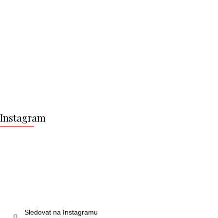
Z
á
Instagram
p
a
t
í
Sledovat na Instagramu