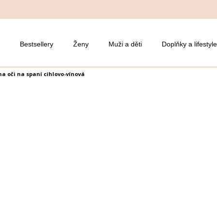
Bestsellery
Ženy
Muži a děti
Doplňky a lifestyle
a oči na spaní cihlovo-vínová