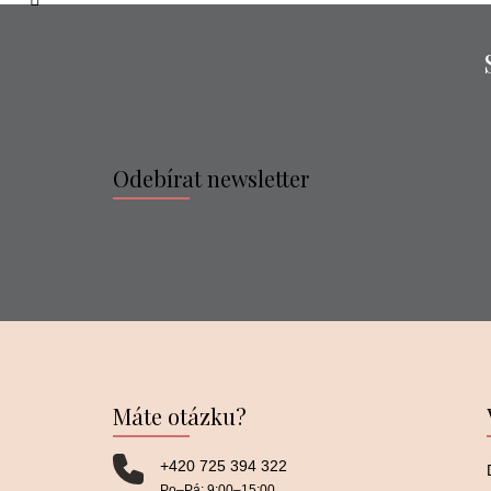
Odebírat newsletter
Máte otázku?
+420 725 394 322
Po–⁠⁠⁠⁠⁠⁠Pá: 9:00–⁠⁠⁠⁠⁠⁠15:00