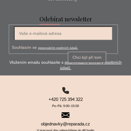
Odebírat newsletter
E-mail
Souhlasím se
zpracováním osobních údajů.
Chci být při tom
Vložením emailu souhlasíte s
podmínkami ochrany osobních
údajů.
+420 725 394 322
Po–⁠⁠⁠⁠⁠⁠Pá: 9:00–⁠⁠⁠⁠⁠⁠15:00
objednavky@reparada.cz
V pracovní dny odpovídáme do 48 hodin