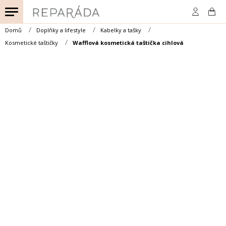
Přejít
na
obsah
Domů
Doplňky a lifestyle
Kabelky a tašky
Kosmetické taštičky
Wafflová kosmetická taštička cihlová