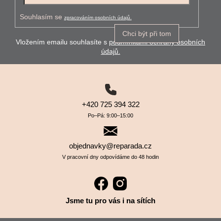
Souhlasím se
zpracováním osobních údajů.
Chci být při tom
Vložením emailu souhlasíte s
podmínkami ochrany osobních
údajů.
+420 725 394 322
Po–⁠⁠⁠⁠⁠⁠Pá: 9:00–⁠⁠⁠⁠⁠⁠15:00
objednavky@reparada.cz
V pracovní dny odpovídáme do 48 hodin
Jsme tu pro vás i na sítích