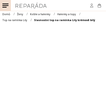
Přejít
na
obsah
Domů
Ženy
Košile a halenky
Halenky a topy
Top na ramínka Lily
Slavnostní top na ramínka Lily krémově bílý