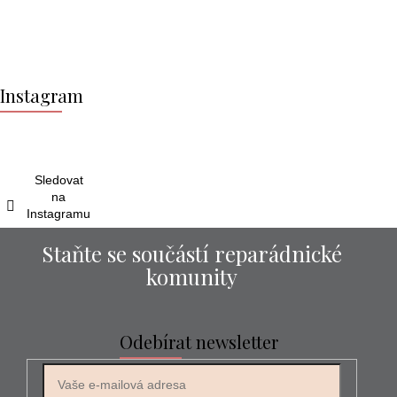
Z
á
Instagram
p
a
t
í
Sledovat
na
Instagramu
Staňte se součástí reparádnické
komunity
Odebírat newsletter
E-mail