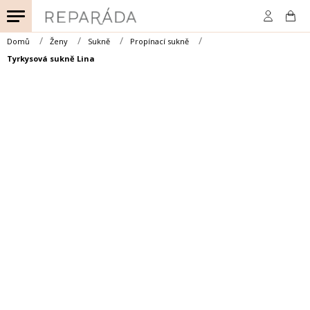
Přejít
na
obsah
Domů
Ženy
Sukně
Propínací sukně
Tyrkysová sukně Lina