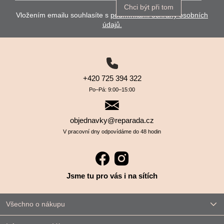
Chci být při tom
Vložením emailu souhlasíte s
podmínkami ochrany osobních
údajů.
+420 725 394 322
Po–⁠⁠⁠⁠⁠⁠Pá: 9:00–⁠⁠⁠⁠⁠⁠15:00
objednavky@reparada.cz
V pracovní dny odpovídáme do 48 hodin
Jsme tu pro vás i na sítích
Všechno o nákupu