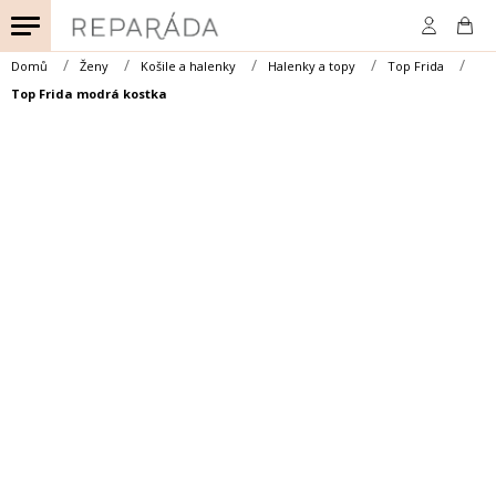
Přejít
na
obsah
Domů
Ženy
Košile a halenky
Halenky a topy
Top Frida
Top Frida modrá kostka