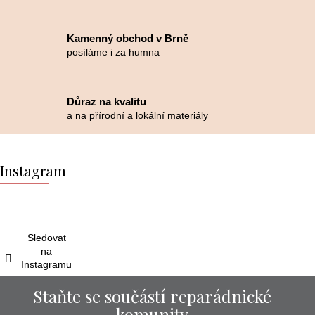
Kamenný obchod v Brně
posíláme i za humna
Důraz na kvalitu
a na přírodní a lokální materiály
Z
á
Instagram
p
a
t
í
Sledovat
na
Instagramu
Staňte se součástí reparádnické
komunity