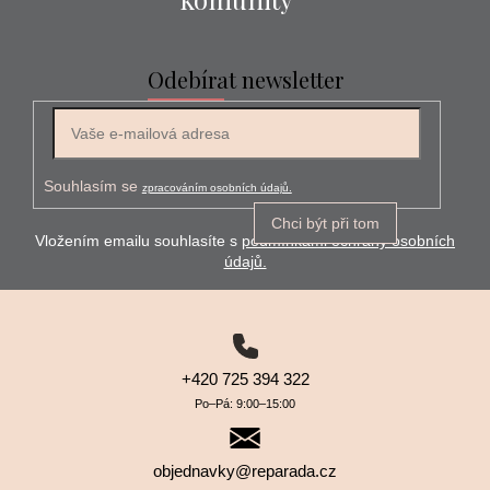
Odebírat newsletter
E-mail
Souhlasím se
zpracováním osobních údajů.
Chci být při tom
Vložením emailu souhlasíte s
podmínkami ochrany osobních
údajů.
+420 725 394 322
Po–⁠⁠⁠⁠⁠⁠Pá: 9:00–⁠⁠⁠⁠⁠⁠15:00
objednavky@reparada.cz