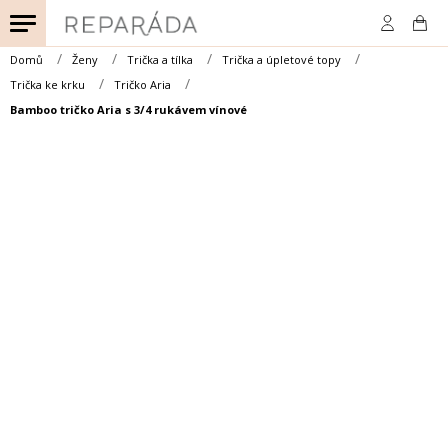
Přejít
na
obsah
Domů
Ženy
Trička a tílka
Trička a úpletové topy
Trička ke krku
Tričko Aria
Bamboo tričko Aria s 3/4 rukávem vínové