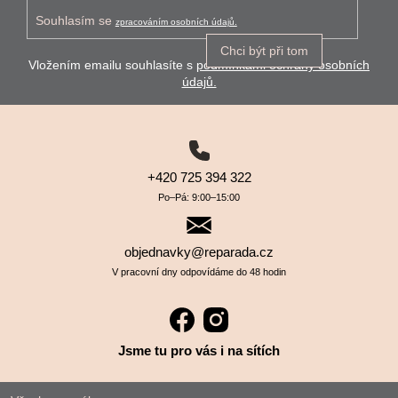
Souhlasím se
zpracováním osobních údajů.
Chci být při tom
Vložením emailu souhlasíte s
podmínkami ochrany osobních
údajů.
+420 725 394 322
Po–⁠⁠⁠⁠⁠⁠Pá: 9:00–⁠⁠⁠⁠⁠⁠15:00
objednavky@reparada.cz
V pracovní dny odpovídáme do 48 hodin
Jsme tu pro vás i na sítích