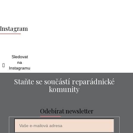
Z
á
Instagram
p
a
t
í
Sledovat
na
Instagramu
Staňte se součástí reparádnické
komunity
Odebírat newsletter
E-mail