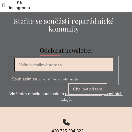
na
Instagramu
Staňte se součástí reparádnické
komunity
Odebírat newsletter
E-mail
Souhlasím se
zpracováním osobních údajů.
Chci být při tom
Vložením emailu souhlasíte s
podmínkami ochrany osobních
údajů.
+420 725 394 322