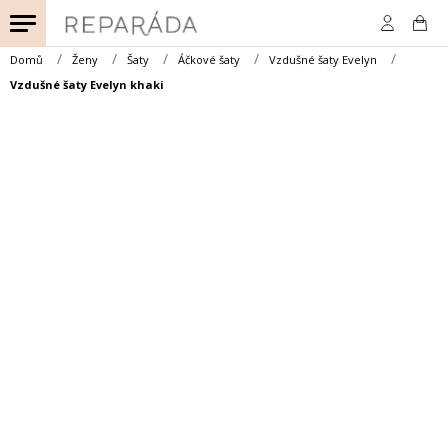
Přejít
na
obsah
Domů
Ženy
Šaty
Áčkové šaty
Vzdušné šaty Evelyn
Vzdušné šaty Evelyn khaki