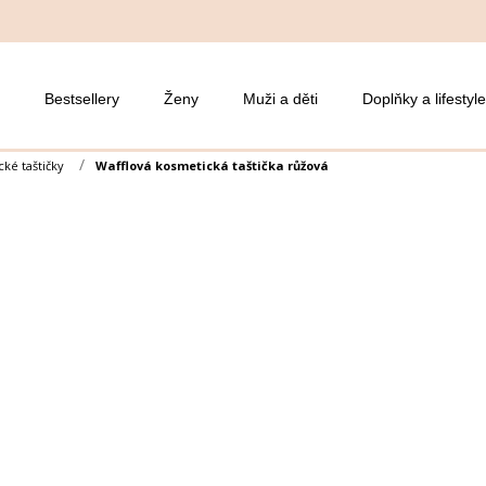
Bestsellery
Ženy
Muži a děti
Doplňky a lifestyle
ké taštičky
Wafflová kosmetická taštička růžová