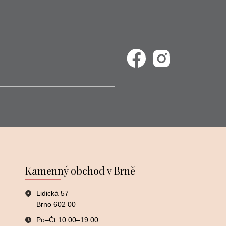
Kamenný obchod v Brně
Lidická 57
Brno 602 00
Po–⁠⁠⁠⁠⁠⁠Čt 10:00–⁠⁠⁠⁠⁠⁠19:00