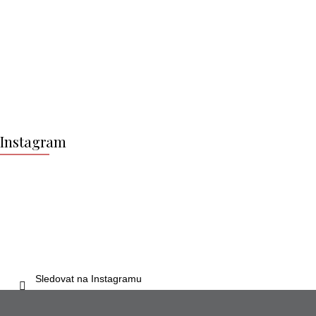
Z
á
Instagram
p
a
t
í
Sledovat na Instagramu