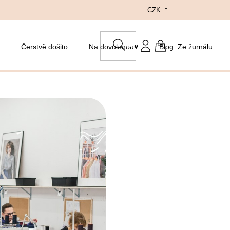
CZK
HLEDAT
Čerstvě došito
Na dovolenou♥
Blog: Ze žurnálu
NÁKUPNÍ
KOŠÍK