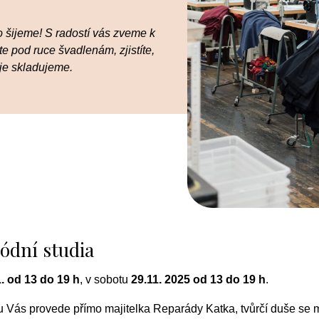
to šijeme! S radostí vás zveme k
e pod ruce švadlenám, zjistíte,
 je skladujeme.
ódní studia
1. od 13 do 19 h
, v sobotu
29.11. 2025 od 13 do 19 h
.
u Vás provede přímo majitelka Reparády Katka, tvůrčí duše se m