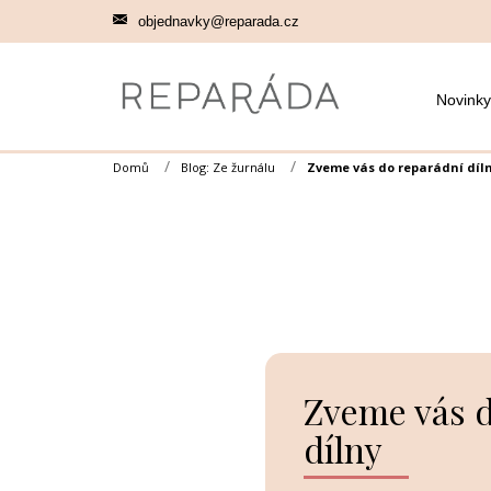
Přejít
objednavky@reparada.cz
na
obsah
Novinky
Domů
Blog: Ze žurnálu
Zveme vás do reparádní díl
Zveme vás d
dílny