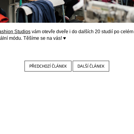
shion Studios
vám otevře dveře i do dalších 20 studií po celé
okální módu. Těšíme se na vás! ♥
PŘEDCHOZÍ ČLÁNEK
DALŠÍ ČLÁNEK