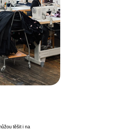
ůžou těšit i na