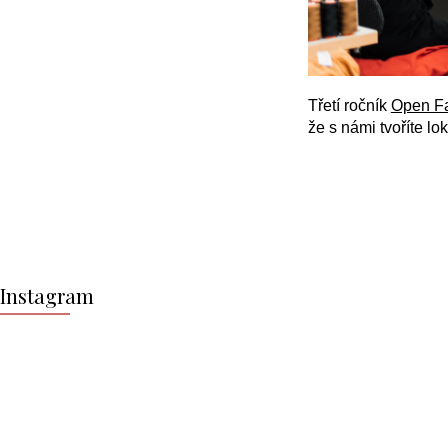
Třetí ročník
Open Fa
že s námi tvoříte l
Z
á
Instagram
p
a
t
í