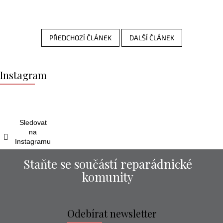
PŘEDCHOZÍ ČLÁNEK
DALŠÍ ČLÁNEK
Z
á
Instagram
p
a
t
í
Sledovat
na
Instagramu
Staňte se součástí reparádnické
komunity
Odebírat newsletter