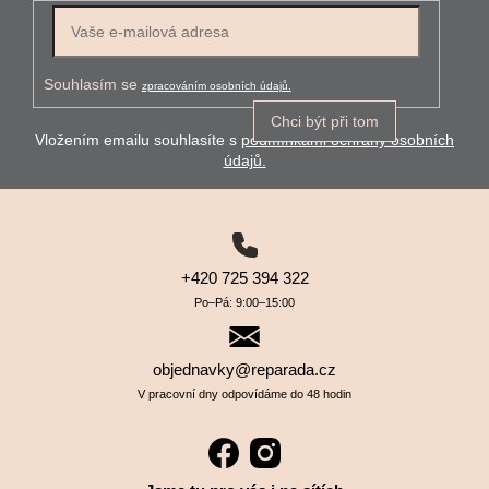
E-mail
Souhlasím se
zpracováním osobních údajů.
Chci být při tom
Vložením emailu souhlasíte s
podmínkami ochrany osobních
údajů.
+420 725 394 322
Po–⁠⁠⁠⁠⁠⁠Pá: 9:00–⁠⁠⁠⁠⁠⁠15:00
objednavky@reparada.cz
V pracovní dny odpovídáme do 48 hodin