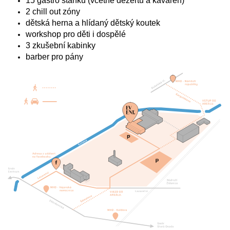
15 gastro stánků (včetně dezertů a kaváren)
2 chill out zóny
dětská herna a hlídaný dětský koutek
workshop pro děti i dospělé
3 zkušební kabinky
barber pro pány