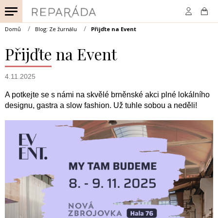
Přejít
na
obsah
Domů
Blog: Ze žurnálu
Přijďte na Event
Přijďte na Event
4.11.2025
A potkejte se s námi na skvělé brněnské akci plné lokálního
designu, gastra a slow fashion. Už tuhle sobou a neděli!