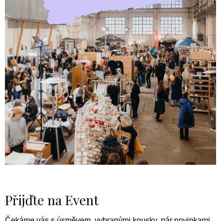
Přijďte na Event
Čekáme vás s úsměvem, vybranými kousky, pár novinkami,