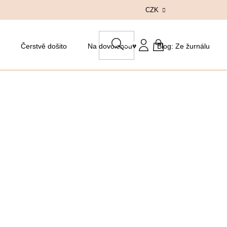
CZK
HLEDAT
Čerstvě došito
Na dovolenou♥
Blog: Ze žurnálu
NÁKUPNÍ
KOŠÍK