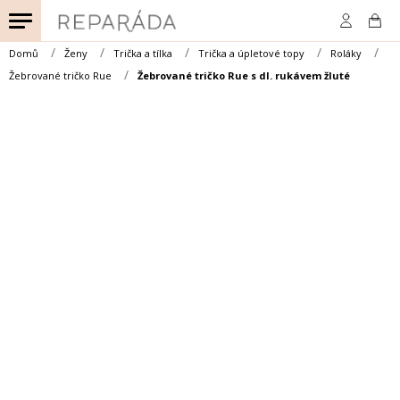
Přejít
na
obsah
Domů
Ženy
Trička a tílka
Trička a úpletové topy
Roláky
Žebrované tričko Rue
Žebrované tričko Rue s dl. rukávem žluté