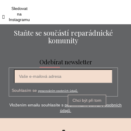
í
Sledovat
na
Instagramu
Staňte se součástí reparádnické
komunity
Odebírat newsletter
E-mail
Souhlasím se
zpracováním osobních údajů.
Chci být při tom
Vložením emailu souhlasíte s
podmínkami ochrany osobních
údajů.