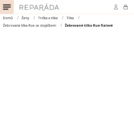
Přejít
na
obsah
Domů
Ženy
Trička a tílka
Tílka
Žebrovaná tílka Rue se stojáčkem
Žebrované tílko Rue fialové