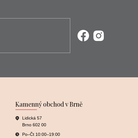
Kamenný obchod v Brně
Lidická 57
Brno 602 00
Po–⁠⁠⁠⁠⁠⁠Čt 10:00–⁠⁠⁠⁠⁠⁠19:00