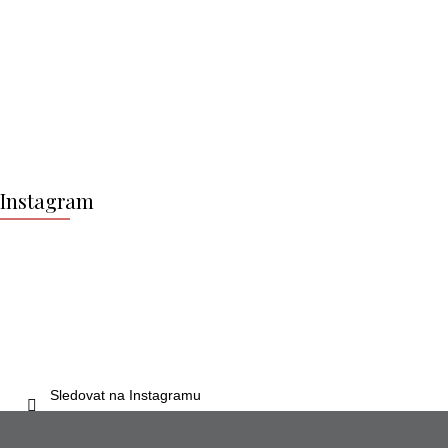
Z
á
Instagram
p
a
t
í
Sledovat na Instagramu