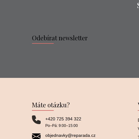
Odebírat newsletter
Máte otázku?
+420 725 394 322
Po–⁠⁠⁠⁠⁠⁠Pá: 9:00–⁠⁠⁠⁠⁠⁠15:00
objednavky@reparada.cz