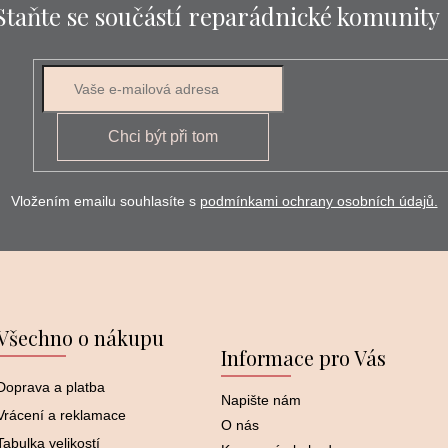
Staňte se součástí reparádnické komunity
E-mail
Chci být při tom
Vložením emailu souhlasíte s
podmínkami ochrany osobních údajů.
Všechno o nákupu
Informace pro Vás
Doprava a platba
Napište nám
Vrácení a reklamace
O nás
Tabulka velikostí