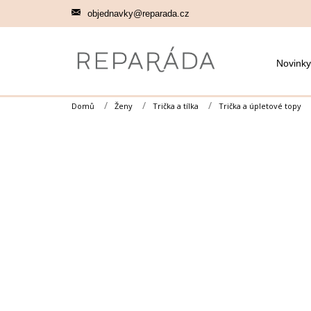
Přejít
objednavky@reparada.cz
na
obsah
Novinky
Domů
Ženy
Trička a tílka
Trička a úpletové topy