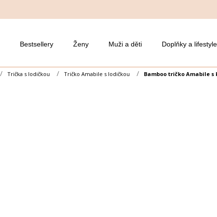
Bestsellery
Ženy
Muži a děti
Doplňky a lifestyle
Trička s lodičkou
Tričko Amabile s lodičkou
Bamboo tričko Amabile s 