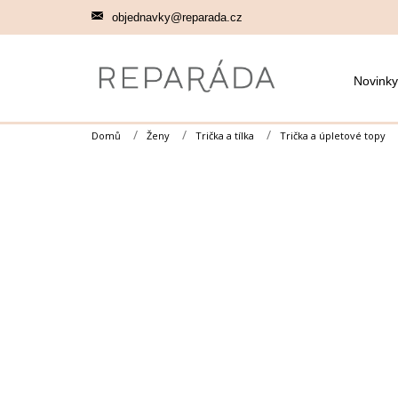
Přejít
objednavky@reparada.cz
na
obsah
Novinky
Domů
Ženy
Trička a tílka
Trička a úpletové topy