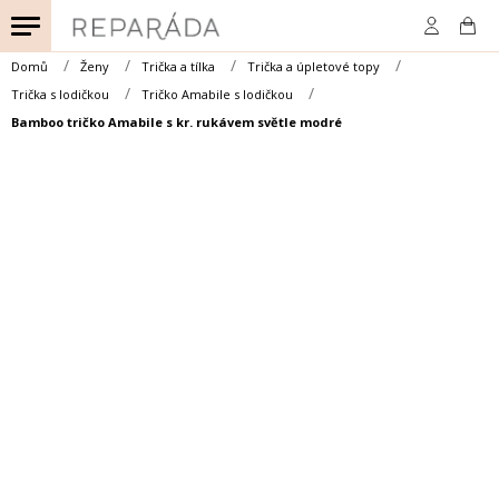
Přejít
na
obsah
Domů
Ženy
Trička a tílka
Trička a úpletové topy
Trička s lodičkou
Tričko Amabile s lodičkou
Bamboo tričko Amabile s kr. rukávem světle modré