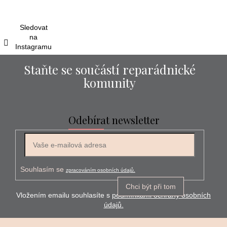
t
í
Sledovat
na
Instagramu
Staňte se součástí reparádnické
komunity
Odebírat newsletter
E-mail
Souhlasím se
zpracováním osobních údajů.
Chci být při tom
Vložením emailu souhlasíte s
podmínkami ochrany osobních
údajů.