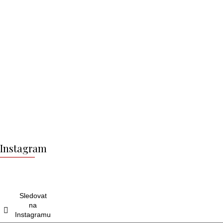
Z
á
Instagram
p
a
t
í
Sledovat
na
Instagramu