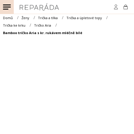
Přejít
na
obsah
Domů
Ženy
Trička a tílka
Trička a úpletové topy
Trička ke krku
Tričko Aria
Bamboo tričko Aria s kr. rukávem mléčně bílé