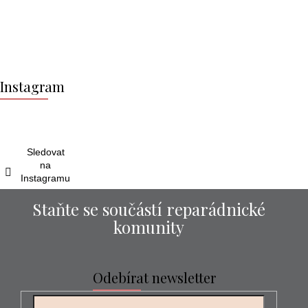
Z
á
Instagram
p
a
t
í
Sledovat
na
Instagramu
Staňte se součástí reparádnické
komunity
Odebírat newsletter
E-mail