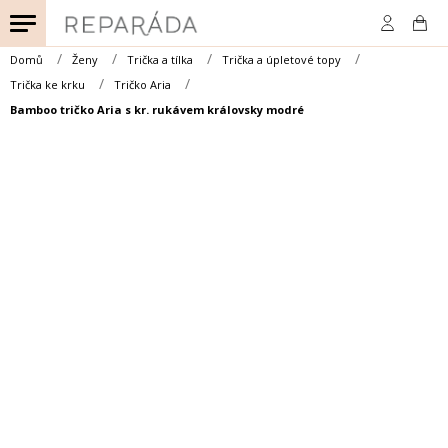
Přejít
na
obsah
Domů
Ženy
Trička a tílka
Trička a úpletové topy
Trička ke krku
Tričko Aria
Bamboo tričko Aria s kr. rukávem královsky modré