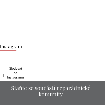
Z
á
Instagram
p
a
t
í
Sledovat
na
Instagramu
Staňte se součástí reparádnické
komunity