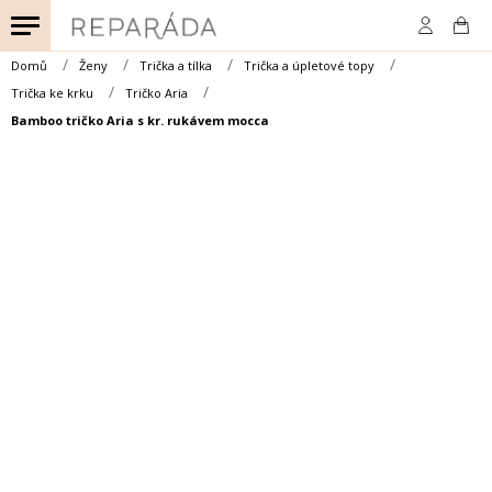
Přejít
na
obsah
Domů
Ženy
Trička a tílka
Trička a úpletové topy
Trička ke krku
Tričko Aria
Bamboo tričko Aria s kr. rukávem mocca