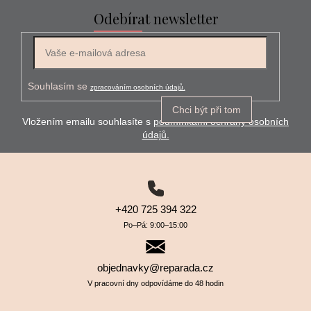
Odebírat newsletter
E-mail
Souhlasím se
zpracováním osobních údajů.
Chci být při tom
Vložením emailu souhlasíte s
podmínkami ochrany osobních
údajů.
+420 725 394 322
Po–⁠⁠⁠⁠⁠⁠Pá: 9:00–⁠⁠⁠⁠⁠⁠15:00
objednavky@reparada.cz
V pracovní dny odpovídáme do 48 hodin