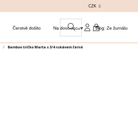
CZK
HLEDAT
Čerstvě došito
Na dovolenou♥
Blog: Ze žurnálu
NÁKUPNÍ
KOŠÍK
Bamboo tričko Marta s 3/4 rukávem černé