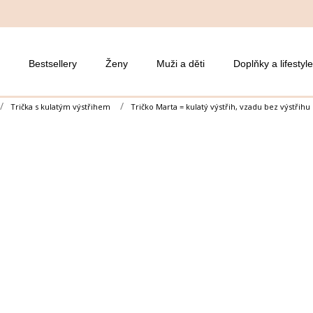
Bestsellery
Ženy
Muži a děti
Doplňky a lifestyle
Trička s kulatým výstřihem
Tričko Marta = kulatý výstřih, vzadu bez výstřihu