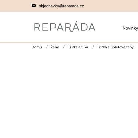
Přejít
objednavky@reparada.cz
na
obsah
Novinky
Domů
Ženy
Trička a tílka
Trička a úpletové topy