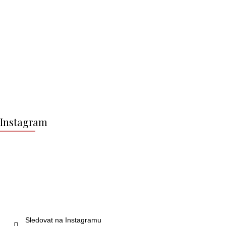
Z
á
Instagram
p
a
t
í
Sledovat na Instagramu