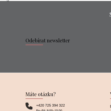
Odebírat newsletter
Máte otázku?
+420 725 394 322
Po–⁠⁠⁠⁠⁠⁠Pá: 9:00–⁠⁠⁠⁠⁠⁠15:00