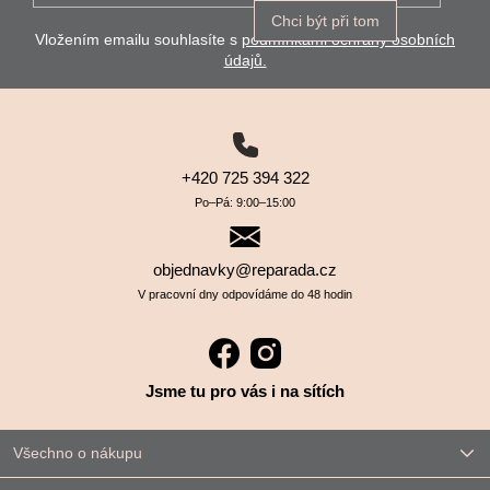
Chci být při tom
Vložením emailu souhlasíte s
podmínkami ochrany osobních
údajů.
+420 725 394 322
Po–⁠⁠⁠⁠⁠⁠Pá: 9:00–⁠⁠⁠⁠⁠⁠15:00
objednavky@reparada.cz
V pracovní dny odpovídáme do 48 hodin
Jsme tu pro vás i na sítích
Všechno o nákupu