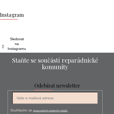
Z
á
Instagram
p
a
t
í
Sledovat
na
Instagramu
Staňte se součástí reparádnické
komunity
Odebírat newsletter
E-mail
Souhlasím se
zpracováním osobních údajů.