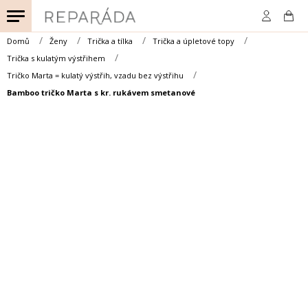
Přejít
na
obsah
Domů
Ženy
Trička a tílka
Trička a úpletové topy
Trička s kulatým výstřihem
Tričko Marta = kulatý výstřih, vzadu bez výstřihu
Bamboo tričko Marta s kr. rukávem smetanové