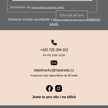
Souhlasím se
zpracováním osobních údajů.
Chci být při tom
Vložením emailu souhlasíte s
podmínkami ochrany osobních
údajů.
+420 725 394 322
Po–⁠⁠⁠⁠⁠⁠Pá: 9:00–⁠⁠⁠⁠⁠⁠15:00
objednavky@reparada.cz
V pracovní dny odpovídáme do 48 hodin
Jsme tu pro vás i na sítích