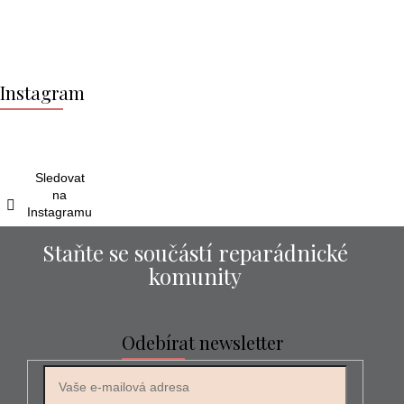
Z
á
Instagram
p
a
t
í
Sledovat
na
Instagramu
Staňte se součástí reparádnické
komunity
Odebírat newsletter
E-mail