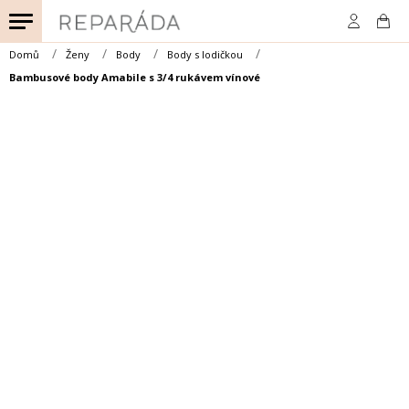
Přejít
na
obsah
Domů
Ženy
Body
Body s lodičkou
Bambusové body Amabile s 3/4 rukávem vínové