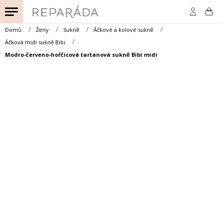
Přejít
na
obsah
Domů
Ženy
Sukně
Áčkové a kolové sukně
Áčková midi sukně Bibi
Modro-červeno-hořčicová tartanová sukně Bibi midi