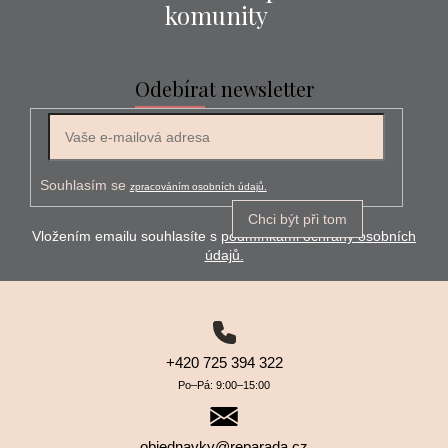
komunity
Odebírat newsletter
E-mail
Souhlasím se
zpracováním osobních údajů.
Chci být při tom
Vložením emailu souhlasíte s
podmínkami ochrany osobních
údajů.
+420 725 394 322
Po–⁠⁠⁠⁠⁠⁠Pá: 9:00–⁠⁠⁠⁠⁠⁠15:00
objednavky@reparada.cz