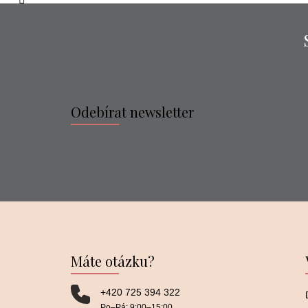
Odebírat newsletter
Máte otázku?
+420 725 394 322
Po–⁠⁠⁠⁠⁠⁠Pá: 9:00–⁠⁠⁠⁠⁠⁠15:00