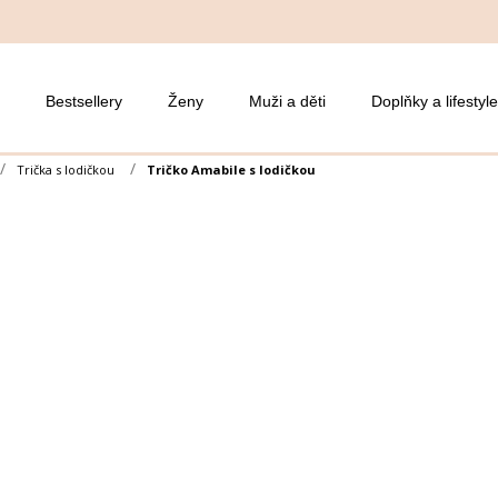
Bestsellery
Ženy
Muži a děti
Doplňky a lifestyle
Trička s lodičkou
Tričko Amabile s lodičkou