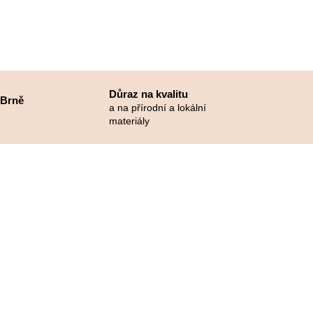
Důraz na kvalitu
 Brně
a na přírodní a lokální
materiály