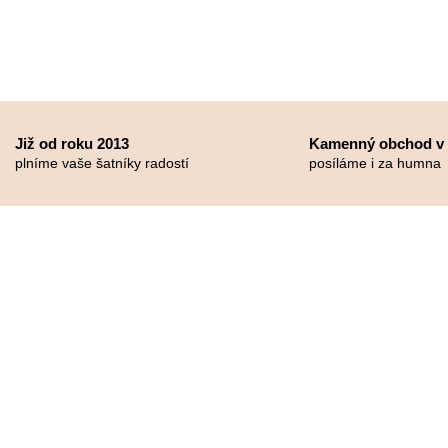
Již od roku 2013
Kamenný obchod v
plníme vaše šatníky radostí
posíláme i za humna