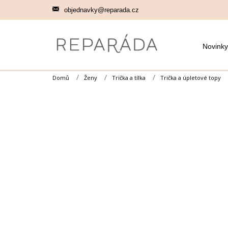
Přejít
objednavky@reparada.cz
na
obsah
Novinky
Domů
Ženy
Trička a tílka
Trička a úpletové topy