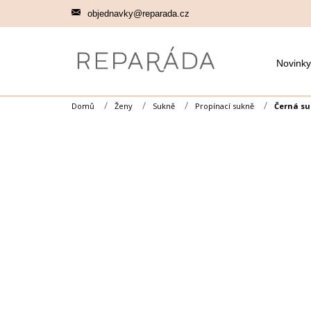
Přejít
objednavky@reparada.cz
na
obsah
Novinky
Domů
Ženy
Sukně
Propínací sukně
Černá su