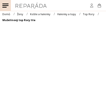
Přejít
na
obsah
Domů
Ženy
Košile a halenky
Halenky a topy
Top Rory
Mušelínový top Rory lila