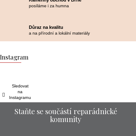
posíláme i za humna
Důraz na kvalitu
a na přírodní a lokální materiály
Z
á
Instagram
p
a
t
í
Sledovat
na
Instagramu
Staňte se součástí reparádnické
komunity