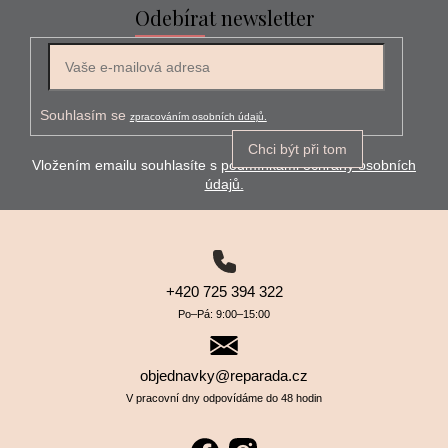
Odebírat newsletter
E-mail
Souhlasím se
zpracováním osobních údajů.
Chci být při tom
Vložením emailu souhlasíte s
podmínkami ochrany osobních
údajů.
+420 725 394 322
Po–⁠⁠⁠⁠⁠⁠Pá: 9:00–⁠⁠⁠⁠⁠⁠15:00
objednavky@reparada.cz
V pracovní dny odpovídáme do 48 hodin