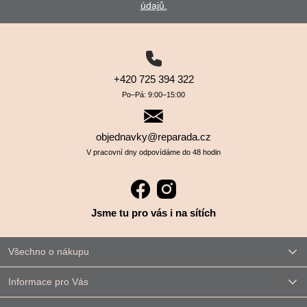
údajů.
+420 725 394 322
Po–⁠⁠⁠⁠⁠⁠Pá: 9:00–⁠⁠⁠⁠⁠⁠15:00
objednavky@reparada.cz
V pracovní dny odpovídáme do 48 hodin
Jsme tu pro vás i na sítích
Všechno o nákupu
Informace pro Vás