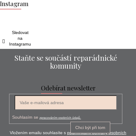
á
Instagram
p
a
t
í
Sledovat
na
Instagramu
Staňte se součástí reparádnické
komunity
Odebírat newsletter
E-mail
Souhlasím se
zpracováním osobních údajů.
Chci být při tom
Vložením emailu souhlasíte s
podmínkami ochrany osobních