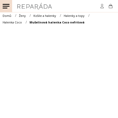
Přejít
na
obsah
Domů
Ženy
Košile a halenky
Halenky a topy
Halenka Coco
Mušelínová halenka Coco nefritová