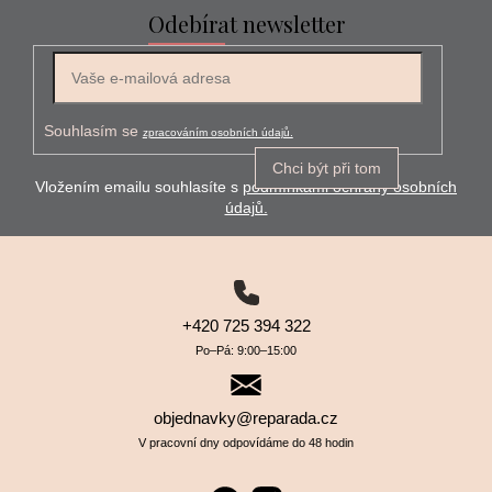
Odebírat newsletter
E-mail
Souhlasím se
zpracováním osobních údajů.
Chci být při tom
Vložením emailu souhlasíte s
podmínkami ochrany osobních
údajů.
+420 725 394 322
Po–⁠⁠⁠⁠⁠⁠Pá: 9:00–⁠⁠⁠⁠⁠⁠15:00
objednavky@reparada.cz
V pracovní dny odpovídáme do 48 hodin