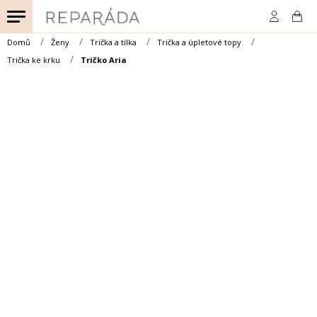
Přejít
na
obsah
Domů
Ženy
Trička a tílka
Trička a úpletové topy
Trička ke krku
Tričko Aria