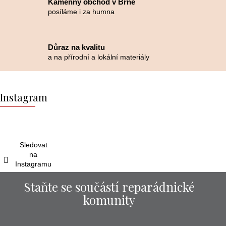
Kamenný obchod v Brně
posíláme i za humna
Důraz na kvalitu
a na přírodní a lokální materiály
Z
á
Instagram
p
a
t
í
Sledovat
na
Instagramu
Staňte se součástí reparádnické
komunity