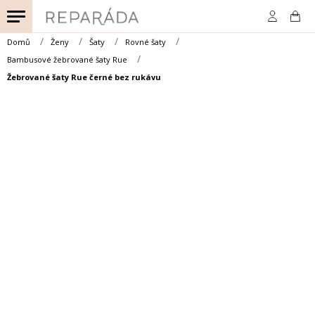
Přejít
na
obsah
Domů
Ženy
Šaty
Rovné šaty
Bambusové žebrované šaty Rue
Žebrované šaty Rue černé bez rukávu