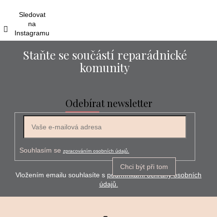
í
Sledovat
na
Instagramu
Staňte se součástí reparádnické
komunity
Odebírat newsletter
E-mail
Souhlasím se
zpracováním osobních údajů.
Chci být při tom
Vložením emailu souhlasíte s
podmínkami ochrany osobních
údajů.