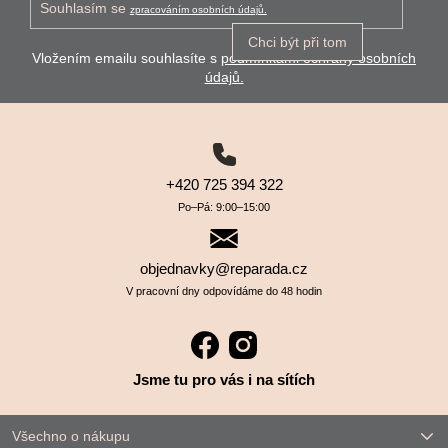
Souhlasím se
zpracováním osobních údajů.
Chci být při tom
Vložením emailu souhlasíte s
podmínkami ochrany osobních
údajů.
+420 725 394 322
Po–⁠⁠⁠⁠⁠⁠Pá: 9:00–⁠⁠⁠⁠⁠⁠15:00
objednavky@reparada.cz
V pracovní dny odpovídáme do 48 hodin
Jsme tu pro vás i na sítích
Všechno o nákupu