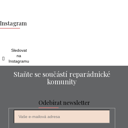
Z
á
Instagram
p
a
t
í
Sledovat
na
Instagramu
Staňte se součástí reparádnické
komunity
Odebírat newsletter
E-mail