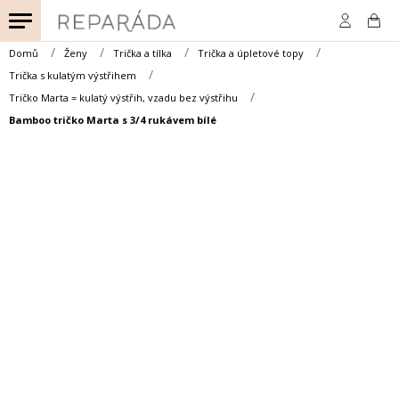
Přejít
na
obsah
Domů
Ženy
Trička a tílka
Trička a úpletové topy
Trička s kulatým výstřihem
Tričko Marta = kulatý výstřih, vzadu bez výstřihu
Bamboo tričko Marta s 3/4 rukávem bílé